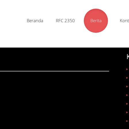
Beranda
RFC 2350
Berita
Kont