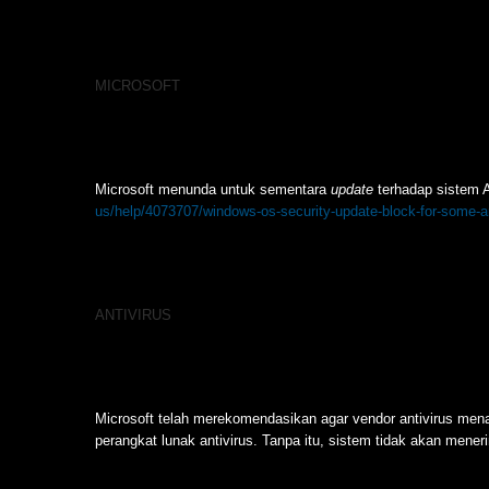
MICROSOFT
Microsoft menunda untuk sementara
update
terhadap sistem A
us/help/4073707/windows-os-security-update-block-for-some-
ANTIVIRUS
Microsoft telah merekomendasikan agar vendor antivirus men
perangkat lunak antivirus. Tanpa itu, sistem tidak akan mene