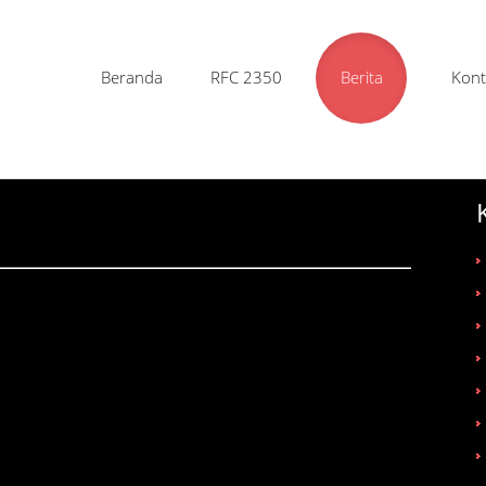
Beranda
RFC 2350
Berita
Kont