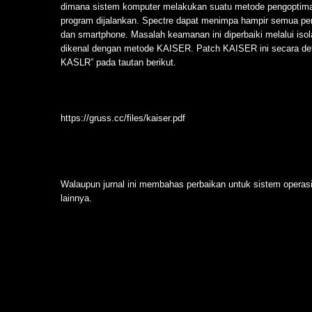
dimana sistem komputer melakukan suatu metode pengoptim
program dijalankan. Spectre dapat menimpa hampir semua per
dan smartphone. Masalah keamanan ini diperbaiki melalui iso
dikenal dengan metode KAISER. Patch KAISER ini secara deta
KASLR” pada tautan berikut.
https://gruss.cc/files/kaiser.pdf
Walaupun jurnal ini membahas perbaikan untuk sistem operas
lainnya.