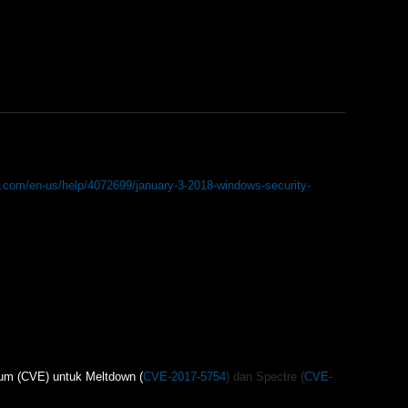
ft.com/en-us/help/4072699/january-3-2018-windows-security-
mum (CVE) untuk Meltdown (
CVE-2017-5754
) dan Spectre (
CVE-