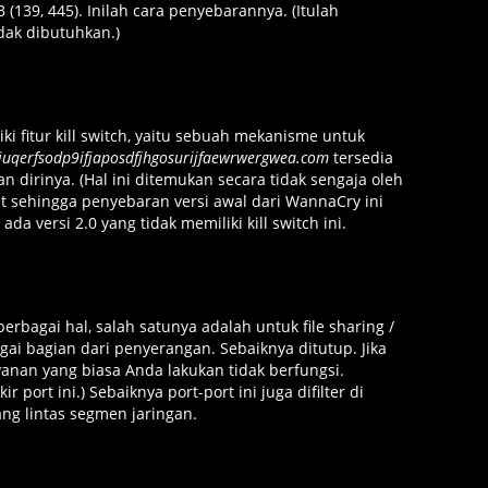
(139, 445). Inilah cara penyebarannya. (Itulah
idak dibutuhkan.)
ki fitur kill switch, yaitu sebuah mekanisme untuk
iuqerfsodp9ifjaposdfjhgosurijfaewrwergwea.com
tersedia
 dirinya. (Hal ini ditemukan secara tidak sengaja oleh
t sehingga penyebaran versi awal dari WannaCry ini
ada versi 2.0 yang tidak memiliki kill switch ini.
rbagai hal, salah satunya adalah untuk file sharing /
agai bagian dari penyerangan. Sebaiknya ditutup. Jika
anan yang biasa Anda lakukan tidak berfungsi.
rt ini.) Sebaiknya port-port ini juga difilter di
ang lintas segmen jaringan.