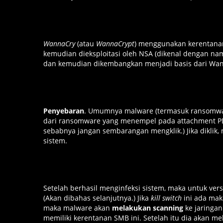
WannaCry
(atau
WannaCrypt
) menggunakan kerentana
kemudian dieksploitasi oleh NSA (dikenal dengan n
dan kemudian dikembangkan menjadi basis dari Wan
Penyebaran
. Umumnya malware (termasuk ransomware
dari ransomware yang menempel pada attachment PDF a
sebabnya jangan sembarangan mengklik.) Jika diklik
sistem.
Setelah berhasil menginfeksi sistem, maka untuk ver
(Akan dibahas selanjutnya.) Jika
kill switch
ini ada maka
maka malware akan
melakukan scanning
ke jaringan
memiliki kerentanan SMB ini. Setelah itu dia akan